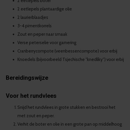
2 eetlepels boter
2 eetlepels plantaardige olie
2 laurierblaadjes
3-4 pimentkorrels
Zout en peper naar smaak
Verse peterselie voor garnering
Cranberrycompote (veenbessencompote) voor erbij
Knoedels (bijvoorbeeld Tsjechische "knedlíky") voor erbij
Bereidingswijze
Voor het rundvlees
Snijd het rundvlees in grote stukken en bestrooi het
met zout en peper.
Verhit de boter en olie in een grote pan op middelhoog