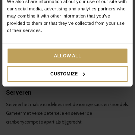
We also share information about your use of our site with
de groenten en het kookvocht tot een gladde saus. Je
our social media, advertising and analytics partners who
kunt hiervoor een staafmixer gebruiken.
may combine it with other information that you’ve
Meng de bloem met de zure room in een kom totdat er
provided to them or that they’ve collected from your use
een glad mengsel ontstaat.
of their services.
Voeg het zure roommengsel toe aan de saus in de pan
en verwarm het geheel op laag vuur totdat het wat
ALLOW ALL
dikker wordt. Roer regelmatig om klontjes te
voorkomen.
Breng de saus op smaak met zout en peper.
CUSTOMIZE
Serveren
Serveer het malse rundvlees met de romige saus en knoedels.
Garneer met verse peterselie en serveer de
cranberrycompote apart als bijgerecht.