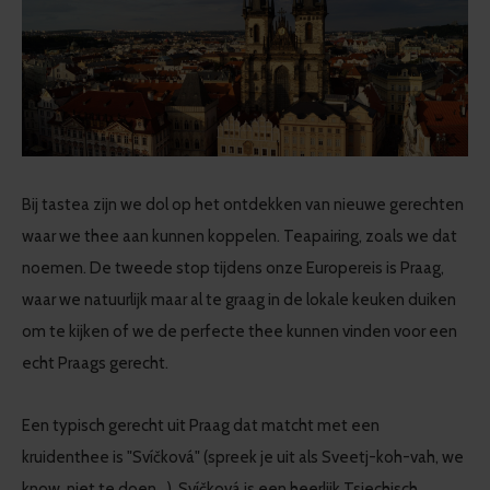
Bij tastea zijn we dol op het ontdekken van nieuwe gerechten
waar we thee aan kunnen koppelen. Teapairing, zoals we dat
noemen. De tweede stop tijdens onze Europereis is Praag,
waar we natuurlijk maar al te graag in de lokale keuken duiken
om te kijken of we de perfecte thee kunnen vinden voor een
echt Praags gerecht.
Een typisch gerecht uit Praag dat matcht met een
kruidenthee is "Svíčková" (spreek je uit als Sveetj-koh-vah, we
know, niet te doen…). Svíčková is een heerlijk Tsjechisch