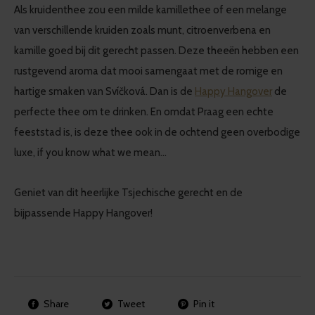
Als kruidenthee zou een milde kamillethee of een melange
van verschillende kruiden zoals munt, citroenverbena en
kamille goed bij dit gerecht passen. Deze theeën hebben een
rustgevend aroma dat mooi samengaat met de romige en
hartige smaken van Svíčková. Dan is de
Happy Hangover
de
perfecte thee om te drinken. En omdat Praag een echte
feeststad is, is deze thee ook in de ochtend geen overbodige
luxe, if you know what we mean…
Geniet van dit heerlijke Tsjechische gerecht en de
bijpassende Happy Hangover!
Share
Tweet
Pin it