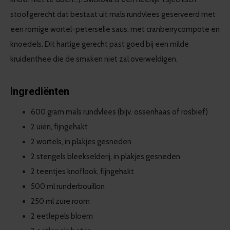
stoofgerecht dat bestaat uit mals rundvlees geserveerd met
een romige wortel-peterselie saus, met cranberrycompote en
knoedels. Dit hartige gerecht past goed bij een milde
kruidenthee die de smaken niet zal overweldigen.
Ingrediënten
600 gram mals rundvlees (bijv. ossenhaas of rosbief)
2 uien, fijngehakt
2 wortels, in plakjes gesneden
2 stengels bleekselderij, in plakjes gesneden
2 teentjes knoflook, fijngehakt
500 ml runderbouillon
250 ml zure room
2 eetlepels bloem