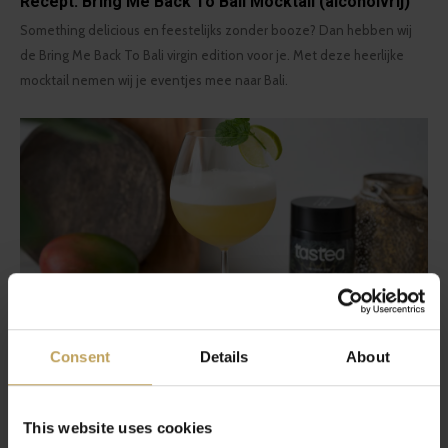
Recept: Bring Me Back To Bali Mocktail (alcoholvrij)
Something delicious en feestelijks zonder booze? Dan hebben wij
de Bring Me Back To Bali virgin edition voor je. Met deze heerlijke
mocktail nemen wij je eventjes mee naar Bali.
Consent
Details
About
Recept: Bring Me Back To Bali Cocktail
Het zonnetje schijnt, je beste vriendinnen zitten in de tuin en jij wil
This website uses cookies
met iets speciaals aan komen. We got you! Met deze heerlijke