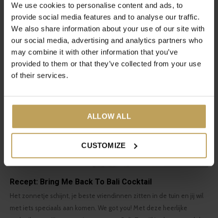
We use cookies to personalise content and ads, to
cocktail neem jij ze eventjes mee naar Bali. Terwijl je de eerste slok
provide social media features and to analyse our traffic.
neemt verandert je tuin in een jungle, voel je het witte zand tussen
We also share information about your use of our site with
je tenen en hoor je het ritselen van de palmbomen.
our social media, advertising and analytics partners who
may combine it with other information that you’ve
provided to them or that they’ve collected from your use
of their services.
ALLOW ALL
CUSTOMIZE
Recept: Bring Me Back To Bali Cocktail
Het zonnetje schijnt, je beste vriendinnen zitten in de tuin en jij wil
met iets speciaals aan komen. We got you! Met deze heerlijke