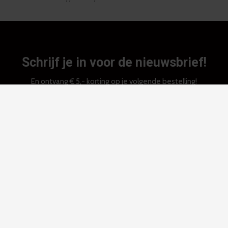
Schrijf je in voor de nieuwsbrief!
En ontvang € 5,- korting op je volgende bestelling!
ABONNEER
Klantenservice
Meer informatie
Mijn account
Categorieën