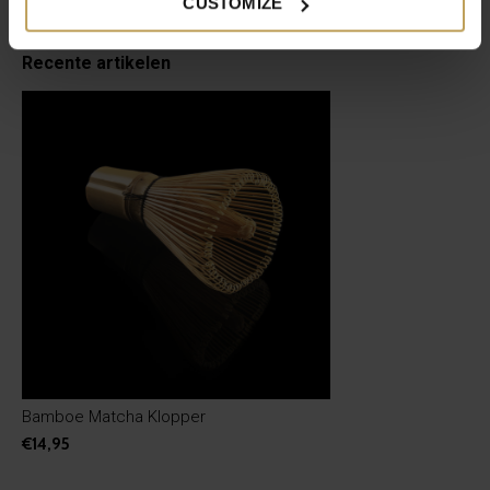
CUSTOMIZE
Product tags
Recente artikelen
Bamboe Matcha Klopper
€14,95