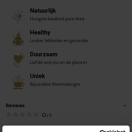
Natuurlijk
Hoogste kwaliteit pure thee
Healthy
Leuker, lekkerder en gezonder
Duurzaam
Liefde voor jou en de planeet
Uniek
Bijzondere theemelanges
Reviews
0
/ 5