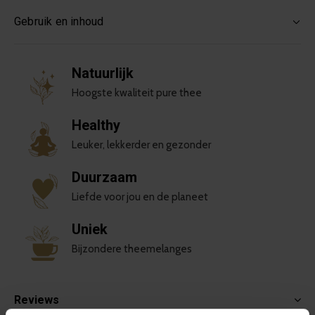
Gebruik en inhoud
Natuurlijk
Hoogste kwaliteit pure thee
Healthy
Leuker, lekkerder en gezonder
Duurzaam
Liefde voor jou en de planeet
Uniek
Bijzondere theemelanges
Reviews