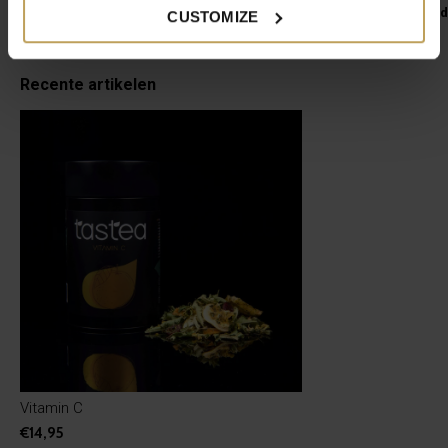
Handige to-go theebeker
Voor warme en koud
CUSTOMIZE
€19,95
€29,95
Recente artikelen
Vitamin C
€14,95