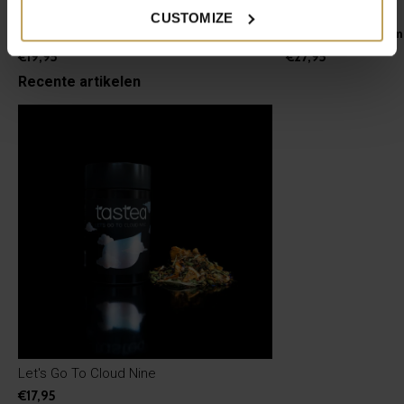
tastea Theebeker Nyx
Skintight
CUSTOMIZE
Handige to-go theebeker
Pu Erh thee met ge
€19,95
€27,95
Recente artikelen
Let's Go To Cloud Nine
€17,95