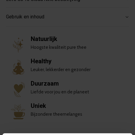
Gebruik en inhoud
Natuurlijk
Hoogste kwaliteit pure thee
Healthy
Leuker, lekkerder en gezonder
Duurzaam
Liefde voor jou en de planeet
Uniek
Bijzondere theemelanges