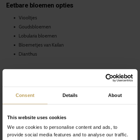
Eetbare bloemen opties
Viooltjes
Goudsbloemen
Lobularia bloemen
Bloemetjes van Kailan
Dianthus
How To video
Maak 2-3 keer het recept om een volledige punchbowl te
Consent
Details
About
vullen.
This website uses cookies
We use cookies to personalise content and ads, to
provide social media features and to analyse our traffic.