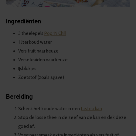
Ingrediënten
3 theelepels
Pop ‘N Chill
1 liter koud water
Vers fruit naar keuze
Verse kruiden naar keuze
IJsblokjes
Zoetstof (zoals agave)
Bereiding
Schenk het koude water in een
tastea kan
Stop de losse thee in de zeef van de kan en dek deze
goed af.
Voeg naar smaak extra ingrediënten als vers fruit of