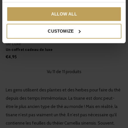
ALLOW ALL
CUSTOMIZE
tastea Coffret Cadeau
de Luxe
Un coffret cadeau de luxe
€4,95
Vu 11 de 11 produits
Les gens utilisent des plantes et des herbes pour faire du thé
depuis des temps immémoriaux. La tisane est donc peut-
être le plus ancien type de thé au monde ! Mais en réalité, la
tisane n'est pas vraiment un thé. Il n'est pas nécessaire qu'il
contienne les feuilles du théier Camellia sinensis. Souvent,