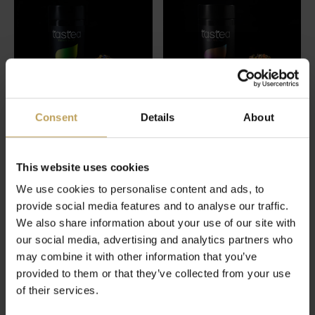
Consent
Details
About
Energy Boost
Ibiza Feelings
Thé aux herbes avec des
Thé aux herbes avec datte et
This website uses cookies
pièces d'orange pour plus
pomme
We use cookies to personalise content and ads, to
d'énergie
€17,95
provide social media features and to analyse our traffic.
€27,95
We also share information about your use of our site with
our social media, advertising and analytics partners who
may combine it with other information that you’ve
provided to them or that they’ve collected from your use
of their services.