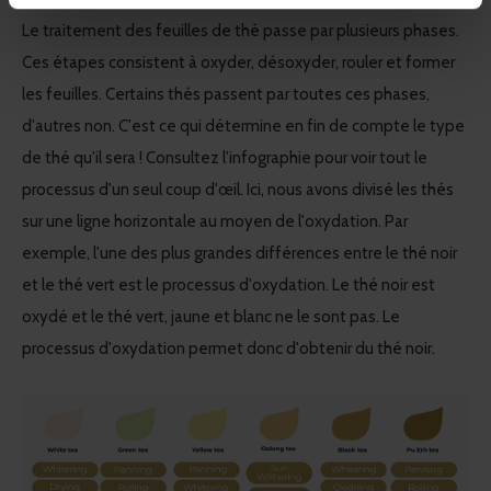
Le traitement des feuilles de thé passe par plusieurs phases.
Ces étapes consistent à oxyder, désoxyder, rouler et former
les feuilles. Certains thés passent par toutes ces phases,
d'autres non. C'est ce qui détermine en fin de compte le type
de thé qu'il sera ! Consultez l'infographie pour voir tout le
processus d'un seul coup d'œil. Ici, nous avons divisé les thés
sur une ligne horizontale au moyen de l'oxydation. Par
exemple, l'une des plus grandes différences entre le thé noir
et le thé vert est le processus d'oxydation. Le thé noir est
oxydé et le thé vert, jaune et blanc ne le sont pas. Le
processus d'oxydation permet donc d'obtenir du thé noir.