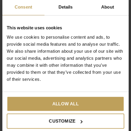
Consent
Details
About
This website uses cookies
We use cookies to personalise content and ads, to
Le traitement
provide social media features and to analyse our traffic.
We also share information about your use of our site with
Après la récolte des feuilles, un long traitement est mis en
our social media, advertising and analytics partners who
place pour les transformer en un délicieux thé.
may combine it with other information that you’ve
provided to them or that they’ve collected from your use
of their services.
Selon le procédé et le théier, la même feuille de thé peut
devenir plusieurs thés différents. Tout est lié à la préparation
des feuilles. Il existe de nombreux types de thé : le thé vert,
ALLOW ALL
noir, blanc, jaune, Oolong et Pu Erh. Saviez-vous que les thés
Rooibos et les tisanes ne sont pas du tout des thés? Le thé
CUSTOMIZE
ne vient pas des théiers Assamica ou Sinensis!