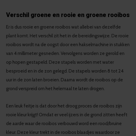
Verschil groene en rooie en groene rooibos
Er is dus rooie en groene rooibos wat allebei van dezelfde
plant komt. Het verschil zit het in de bereidingswijze. De rooie
rooibos wordt na de oogst door een hakselmachine in stukken
van 4 millimeter gesneden. Vervolgens worden ze gerold en
op hopen gestapeld. Deze stapels worden met water
besproeid en in de zon gelegd. De stapels worden 8 tot 24
uur in de zon laten broeien. Daarna wordt de rooibos op de
grond verspreid om het helemaal te laten drogen.
Een leuk feitje is dat door het droog proces de rooibos zijn
rooie kleur krijgt! Omdat er veel ijzers in de grond zitten heeft
de aarde waar de rooibos verbouwd word een rood/bruine
kleur. Deze kleur trekt in de rooibos blaadjes waardoor ze