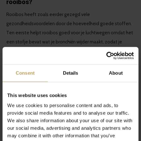
rooibos?
Rooibos heeft zoals eerder gezegd vele
gezondheidsvoordelen door de hoeveelheid goede stoffen.
Ten eerste helpt rooibos goed voor je luchtwegen omdat het
een stofje bevat wat je bronchiën wijder maakt, zodat je
makkelijker kunt ademen. Ten tweede houdt rooibos de
maag en darm flora gezond! Dit komt door het antioxidant
quercentine. Daarnaast bevat rooibos zink en AHA-zuren.
Consent
Details
About
Deze stoffen hydrateren de huid en zorgt dat de huid goed
kan ademen. Rooibos zorgt dus ook nog eens voor een mooi
This website uses cookies
gezichtje!
We use cookies to personalise content and ads, to
provide social media features and to analyse our traffic.
En dan zijn we nog niet klaar met de voordelen van rooibos
We also share information about your use of our site with
thee! Het is namelijk bewezen dat rooibos een positief effect
our social media, advertising and analytics partners who
kan hebben voor diabetes type 2. Dit komt door het stofje
may combine it with other information that you’ve