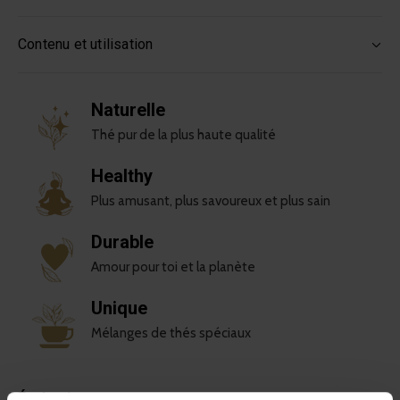
Contenu et utilisation
Naturelle
Thé pur de la plus haute qualité
Healthy
Plus amusant, plus savoureux et plus sain
Durable
Amour pour toi et la planète
Unique
Mélanges de thés spéciaux
Évaluations