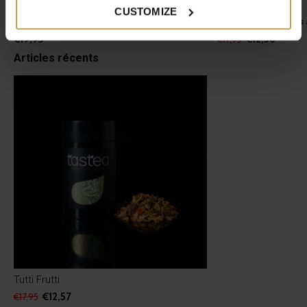
tastea Tasse à Thé NYX
Sunset
CUSTOMIZE
Tasse à thé pratique à emporter
Thé glacé aux fruit
€19,95
€12,56
€17,95
Articles récents
Tutti Frutti
€12,57
€17,95