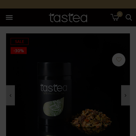
0
SALE
-30%