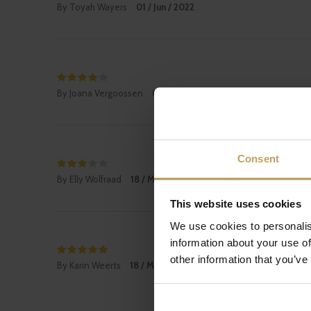
By Toyah Wayers
01 / Jun / 2022
By Joana Vergoossen
01 / Jun / 2022
Consent
By Elly Wolfraad
18 / May / 2022
This website uses cookies
We use cookies to personalis
information about your use of
other information that you’ve
By Karin Weerts
18 / May / 2022