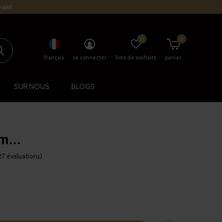
main!
0
0
français
se connecter
liste de souhaits
panier
SUR NOUS
BLOGS
...
27 évaluations)