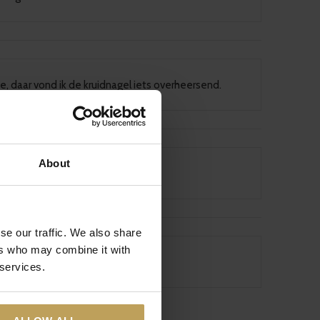
e, daar vond ik de kruidnagel iets overheersend.
About
se our traffic. We also share
ers who may combine it with
 services.