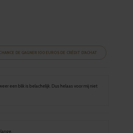
CHANCE DE GAGNER 100 EUROS DE CRÉDIT D'ACHAT
eer een blik is belachelijk. Dus helaas voor mij niet
elange.