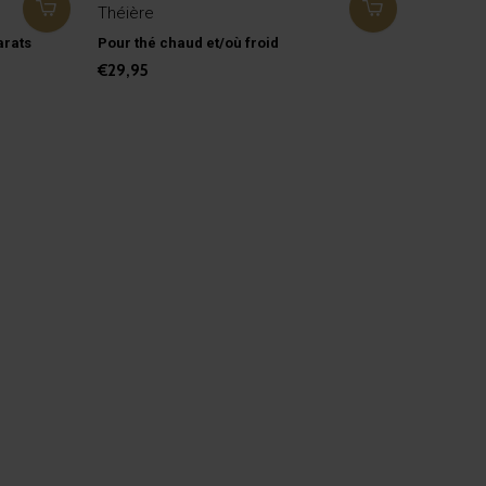
Théière
arats
Pour thé chaud et/où froid
€29,95