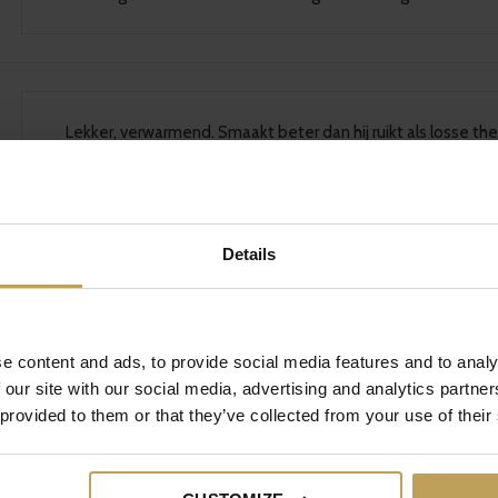
Lekker, verwarmend. Smaakt beter dan hij ruikt als losse the
Details
Lekker, maar geen “WAUW!” effect
e content and ads, to provide social media features and to analy
 our site with our social media, advertising and analytics partn
Heerlijk
 provided to them or that they’ve collected from your use of their