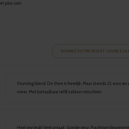
et plus sain
DONNEZ VOTRE AVIS ET COUREZ LA 
Stunning blend. De thee is heerlijk. Maar steeds 22 euro en w
meer. Met betaalbare refill zakken misschien
Heel erg leuk! Veel smaak. Goede geur. Prachtige kleurenm