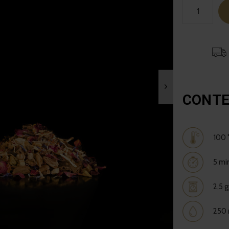
CONTE
100 
5 mi
2,5 
250 m