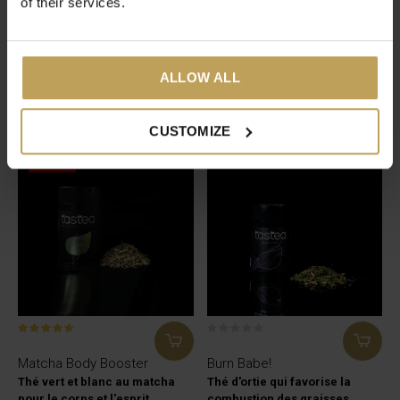
of their services.
Detox Morning
Detox Evening
Le thé vert pour un style de vie
Des thé aux herbes et aux
ALLOW ALL
sain
fruits pour un mode de vie sain
€17,95
€17,95
CUSTOMIZE
-30%
Matcha Body Booster
Burn Babe!
Thé vert et blanc au matcha
Thé d'ortie qui favorise la
pour le corps et l'esprit
combustion des graisses