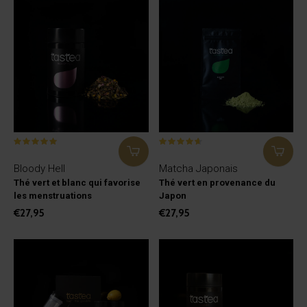
Bloody Hell
Matcha Japonais
Thé vert et blanc qui favorise
Thé vert en provenance du
les menstruations
Japon
€27,95
€27,95