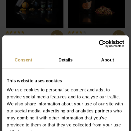
New Me Box
Ohmmm...
Détox, skintight et une tasse de
Thé aux herbes et à la réglisse
thé
pour un bon équilibre
Consent
Details
About
€54,95
€22,95
This website uses cookies
We use cookies to personalise content and ads, to
provide social media features and to analyse our traffic.
We also share information about your use of our site with
our social media, advertising and analytics partners who
may combine it with other information that you’ve
provided to them or that they’ve collected from your use