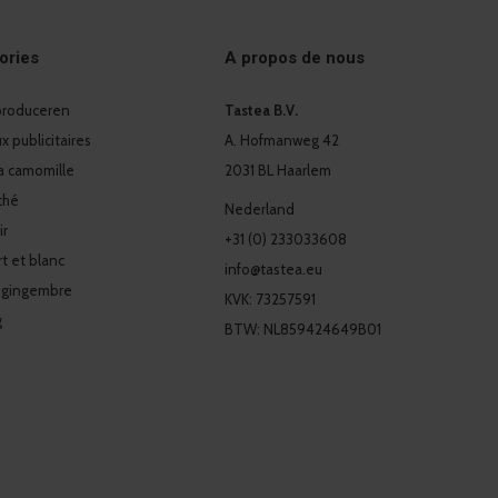
ories
A propos de nous
 produceren
Tastea B.V.
 publicitaires
A. Hofmanweg 42
a camomille
2031 BL Haarlem
thé
Nederland
ir
+31 (0) 233033608
t et blanc
info@tastea.eu
 gingembre
KVK: 73257591
g
BTW: NL859424649B01