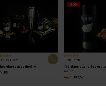
-30%
st Chill Box
Tutti Frutti
thés glacés avec théière
Thé glacé aux herbes et aux
melon
74,95
€12,57
€17,95
Vu 3 de 3 produi