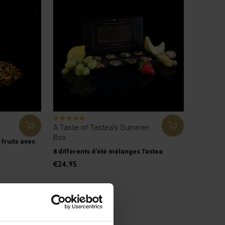
A Taste of Tastea's Summer
Box
 fruits avec
8 différents d'été mélanges Tastea
€24,95
ts