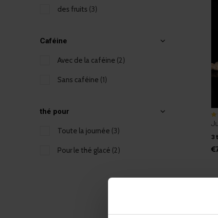
des fruits
(3)
Caféine
Avec de la caféine
(2)
Sans caféine
(1)
thé pour
Ju
Toute la journée
(3)
3 
€
Pour le thé glacé
(2)