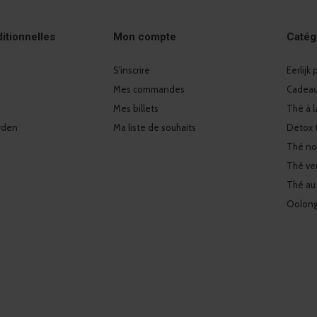
itionnelles
Mon compte
Catég
S'inscrire
Eerlijk
Mes commandes
Cadeaux
Mes billets
Thé à l
rden
Ma liste de souhaits
Detox 
Thé no
Thé ver
Thé au
Oolon