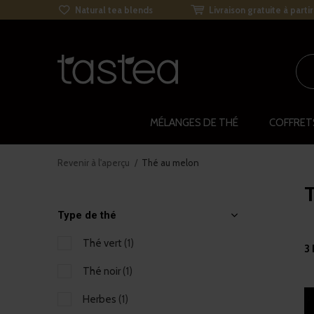
Natural tea blends
Livraison gratuite à parti
MÉLANGES DE THÉ
COFFRET
Revenir à l'aperçu
Thé au melon
Type de thé
Thé vert
(1)
3 
Thé noir
(1)
Herbes
(1)