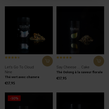
Let's Go To Cloud
Say Cheese ... Cake
Nine
Thé Oolong à la saveur florale
Thé vert avec chanvre
€17,95
€17,95
-50%