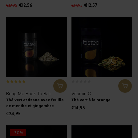
€12,56
€12,57
€17,95
€17,95
Bring Me Back To Bali
Vitamin C
Thé vert et tisane avec feuille
Thé vert à la orange
de menthe et gingembre
€14,95
€24,95
-30%