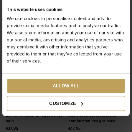
Ohmmm...
Sunday Selfcare
This website uses cookies
Bundle
Thé aux herbes et à la réglisse
pour un bon équilibre
Plein d'amour
We use cookies to personalise content and ads, to
€22,95
€27,95
provide social media features and to analyse our traffic.
We also share information about your use of our site with
our social media, advertising and analytics partners who
may combine it with other information that you’ve
provided to them or that they’ve collected from your use
of their services.
ALLOW ALL
CUSTOMIZE
Detox Morning
Burn Babe!
Le thé vert pour un style de vie
Thé d'ortie qui favorise la
sain
combustion des graisses
€17,95
€17,95