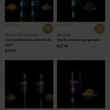
tastea 30 Day Detox
Skintight
Cure de désintoxication de 30
Thé Pu Erh avec gingembre
jours
€27,95
€27,95