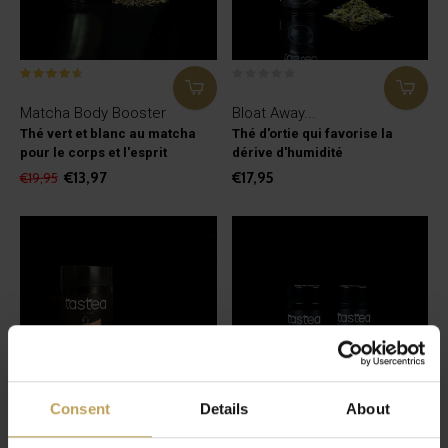
Matcha Body Booster
Bloat Away...
Thé vert et blanc au matcha
Thé d'ortie qui favorise la
pour le corps et l'esprit
dérive d'humidité
€13,97
€17,95
€19,95
Consent
Details
About