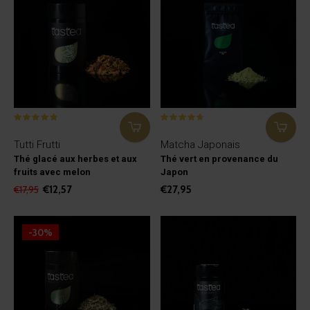
Tutti Frutti
Matcha Japonais
Thé glacé aux herbes et aux
Thé vert en provenance du
fruits avec melon
Japon
€12,57
€27,95
€17,95
-30%