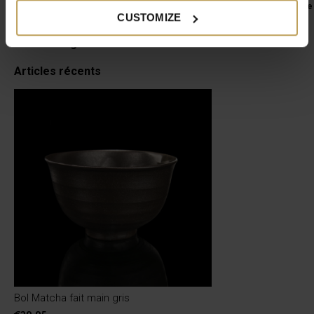
Garder votre brosse
€27,95
CUSTOMIZE
€14,95
Product tags
Articles récents
Bol Matcha fait main gris