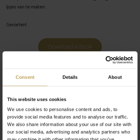
ijsjes van te maken.
Genieten!
Download e-book
Consent
Details
About
Share
Tweet
Pin it
This website uses cookies
We use cookies to personalise content and ads, to
provide social media features and to analyse our traffic.
Articles récents
We also share information about your use of our site with
our social media, advertising and analytics partners who
Visitez notre blogue pour consulter les nouvelles et obtenir
may combine it with other information that you’ve