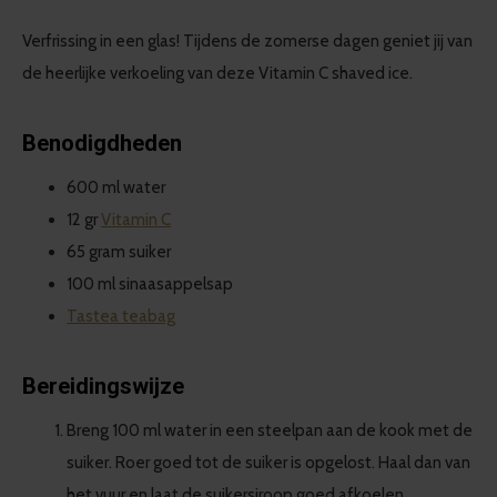
Verfrissing in een glas! Tijdens de zomerse dagen geniet jij van
de heerlijke verkoeling van deze Vitamin C shaved ice.
Benodigdheden
600 ml water
12 gr
Vitamin C
65 gram suiker
100 ml sinaasappelsap
Tastea teabag
Bereidingswijze
Breng 100 ml water in een steelpan aan de kook met de
suiker. Roer goed tot de suiker is opgelost. Haal dan van
het vuur en laat de suikersiroop goed afkoelen.