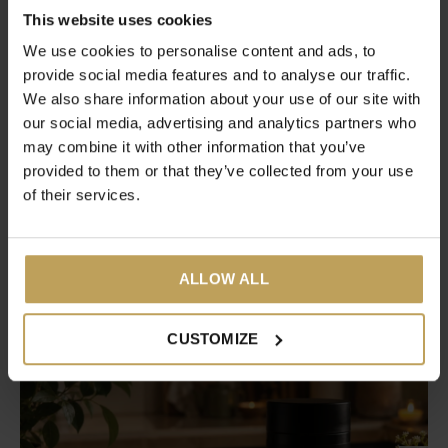
Roer voor serveren nog een keer goed door.
This website uses cookies
We use cookies to personalise content and ads, to
provide social media features and to analyse our traffic.
We also share information about your use of our site with
our social media, advertising and analytics partners who
Share
Tweet
Pin it
may combine it with other information that you’ve
provided to them or that they’ve collected from your use
of their services.
Articles récents
ALLOW ALL
Visitez notre blogue pour consulter les nouvelles et obtenir
plus d'informations!
CUSTOMIZE