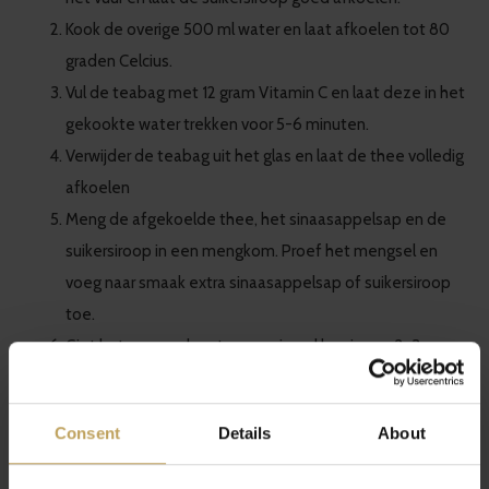
Kook de overige 500 ml water en laat afkoelen tot 80
graden Celcius.
Vul de teabag met 12 gram Vitamin C en laat deze in het
gekookte water trekken voor 5-6 minuten.
Verwijder de teabag uit het glas en laat de thee volledig
afkoelen
Meng de afgekoelde thee, het sinaasappelsap en de
suikersiroop in een mengkom. Proef het mengsel en
voeg naar smaak extra sinaasappelsap of suikersiroop
toe.
Giet het mengsel met en maximaal laagje van 2-3
centimeter in een bakje die in de vriezer mag.
Zet een uur in de vriezer. Roer los en neem de zijkanten
Consent
Details
About
goed mee. Herhaal dit ieder half uur tot het volledig
bevroren is.