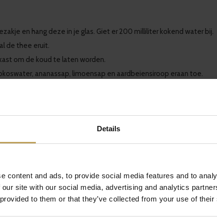
ezakje en hang deze in je glas. Giet
er 200 milliliter kokend water bij.
al de thee eruit.
lkast om de koud te laten worden.
kokoswater, ananassap, limoensap en
aardbeiensiroop eraan
toe.
m alle ingrediënten goed te mengen en de cocktail goed te koelen.
Details
cocktail
erin
.
anas op de rand van het glas.
ail om de smaken te verspreiden.
!
e content and ads, to provide social media features and to analy
 our site with our social media, advertising and analytics partn
 provided to them or that they’ve collected from your use of their