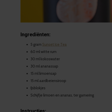
Ingrediënten:
5 gram
Sunset Ice Tea
60 ml witte rum
30 ml kokoswater
30 ml ananassap
15 ml limoensap
15 ml
aardbeiensiroop
IJsblokjes
Schijfje limoen en ananas, ter garnering
Instructies: