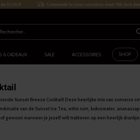
r de 35,00 €
Commandé les jours ouvrables avant 18h, livré de
SHOP
S & CADEAUX
SALE
ACCESSOIRES
tail
ssende Sunset Breeze Cocktail! Deze heerlijke mix van zomerse 
mbinatie van de Sunset Ice Tea, witte rum, kokoswater, ananassap
f gewoon wanneer je jezelf wilt trakteren op een heerlijk drankje.