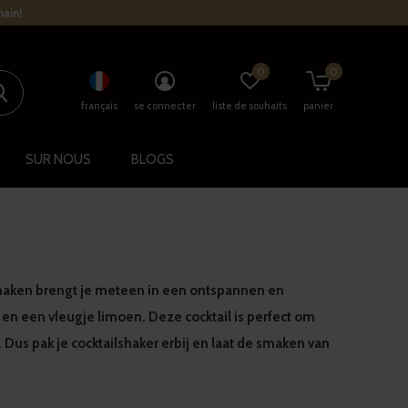
main!
0
0
français
se connecter
liste de souhaits
panier
SUR NOUS
BLOGS
smaken brengt je meteen in een ontspannen en
 en een vleugje limoen. Deze cocktail is perfect om
 Dus pak je cocktailshaker erbij en laat de smaken van