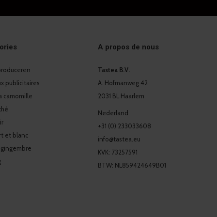
ories
A propos de nous
 produceren
Tastea B.V.
 publicitaires
A. Hofmanweg 42
a camomille
2031 BL Haarlem
thé
Nederland
ir
+31 (0) 233033608
t et blanc
info@tastea.eu
 gingembre
KVK: 73257591
g
BTW: NL859424649B01