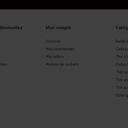
itionnelles
Mon compte
Catég
S'inscrire
Eerlijk
Mes commandes
Cadeaux
Mes billets
Thé à l
rden
Ma liste de souhaits
Detox 
Thé no
Thé ver
Thé au
Oolon