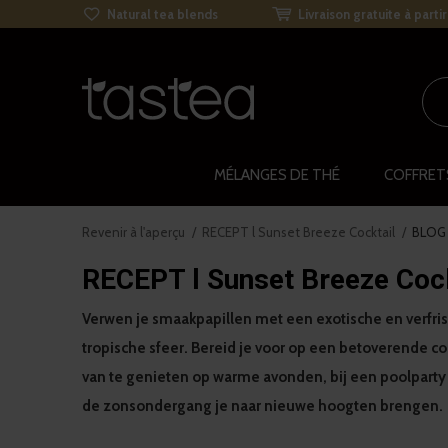
Natural tea blends
Livraison gratuite à parti
MÉLANGES DE THÉ
COFFRET
Revenir à l'aperçu
RECEPT l Sunset Breeze Cocktail
BLOG
RECEPT l Sunset Breeze Cock
Verwen je smaakpapillen met een exotische en verfri
tropische sfeer. Bereid je voor op een betoverende co
van te genieten op warme avonden, bij een poolparty o
de zonsondergang je naar nieuwe hoogten brengen.