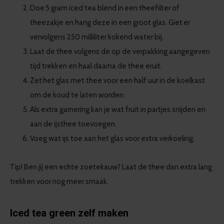
Doe 5 gram iced tea blend in een theefilter of
theezakje en hang deze in een groot glas. Giet er
vervolgens 250 milliliter kokend water bij.
Laat de thee volgens de op de verpakking aangegeven
tijd trekken en haal daarna de thee eruit.
Zet het glas met thee voor een half uur in de koelkast
om de koud te laten worden.
Als extra garnering kan je wat fruit in partjes snijden en
aan de ijsthee toevoegen.
Voeg wat ijs toe aan het glas voor extra verkoeling.
Tip! Ben jij een echte zoetekauw? Laat de thee dan extra lang
trekken voor nog meer smaak.
Iced tea green zelf maken