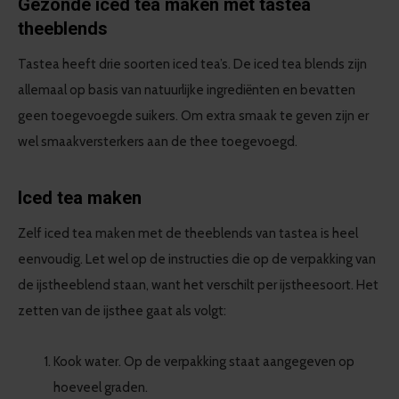
Gezonde iced tea maken met tastea
theeblends
Tastea heeft drie soorten iced tea’s. De iced tea blends zijn
allemaal op basis van natuurlijke ingrediënten en bevatten
geen toegevoegde suikers. Om extra smaak te geven zijn er
wel smaakversterkers aan de thee toegevoegd.
Iced tea maken
Zelf iced tea maken met de theeblends van tastea is heel
eenvoudig. Let wel op de instructies die op de verpakking van
de ijstheeblend staan, want het verschilt per ijstheesoort. Het
zetten van de ijsthee gaat als volgt:
Kook water. Op de verpakking staat aangegeven op
hoeveel graden.