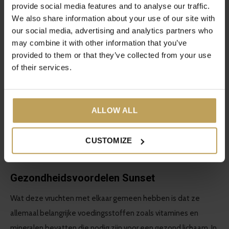
tandvleesaandoeningen veroorzaken. Het kan ook helpen bij
provide social media features and to analyse our traffic.
We also share information about your use of our site with
het verminderen van slechte adem. Naast de groene thee
our social media, advertising and analytics partners who
zitten er natuurlijk ook gezonde stukjes fruit in de thee.
may combine it with other information that you’ve
provided to them or that they’ve collected from your use
Iced tea peach maken
of their services.
Ben jij meer fan van peach iced tea? Dan hebben wij de
Sunset
ijstheeblend waar jij een perzik hibiscus iced tea mee
ALLOW ALL
kan maken. De Sunset is een ijstheeblend die gemaakt is op
basis van verschillende vruchten zoals appel, peer, perzik en
CUSTOMIZE
goji-bessen.
Gezondheidsvoordelen Sunset
Wat deze vruchten met elkaar gemeen hebben is dat ze
allemaal belangrijke voedingsstoffen zoals vitamines en
mineralen bevatten die nodig zijn voor een gezond lichaam. In