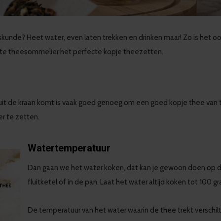
unde? Heet water, even laten trekken en drinken maar! Zo is het oo
echte theesommelier het perfecte kopje theezetten.
it de kraan komt is vaak goed genoeg om een goed kopje thee van te z
er te zetten.
Watertemperatuur
Dan gaan we het water koken, dat kan je gewoon doen op de
fluitketel of in de pan. Laat het water altijd koken tot 100 g
De temperatuur van het water waarin de thee trekt verschil