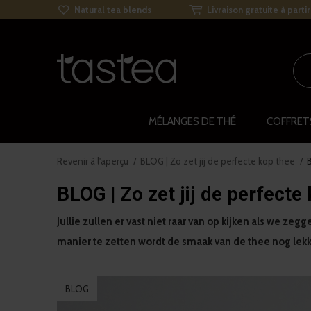
Natural tea blends
Livraison gratuite à parti
MÉLANGES DE THÉ
COFFRET
Revenir à l'aperçu
BLOG | Zo zet jij de perfecte kop thee
BLOG | Zo zet jij de perfecte
Jullie zullen er vast niet raar van op kijken als we z
manier te zetten wordt de smaak van de thee nog lekk
BLOG