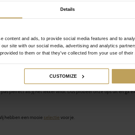
Details
e content and ads, to provide social media features and to analy
 maar ook de trektijd van de thee. In de afbeelding is te zien welke 
 our site with our social media, advertising and analytics partn
e gewoon langer laten trekken. En als je ‘m wat lichter wil geef je het 
 provided to them or that they’ve collected from your use of their
 rusten in het water. Dus we raden het af om het filter of zakje te b
e om zelf licht te bewegen om de smaak vrij te geven.
CUSTOMIZE
s pas perfect als jij het lekker vindt. Dus probeer onze tips uit en g
? Wij hebben een mooie
selectie
voor je.