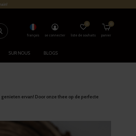
main!
0
0
français
se connecter
liste de souhaits
panier
SUR NOUS
BLOGS
 we genieten ervan! Door onze thee op de perfecte