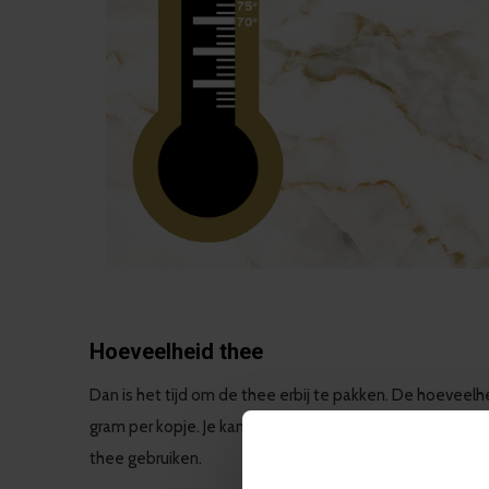
Hoeveelheid thee
Dan is het tijd om de thee erbij te pakken. De hoeveelhe
gram per kopje. Je kan je thee wegen met een weegschaa
thee gebruiken.