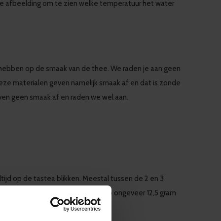
jk de afbeelding om te zien welke temperatuur het water
 hebben op de smaak van de thee. We raden je aan geen
n. Deze materialen geven namelijk smaak af en dat is zonde
geven geen smaak af en raden we wel aan.
ltijd op de tastea blikken. Meestal tussen de 2 en 3
e
theekan
past) kan je het beste zo ongeveer 12,5 gram