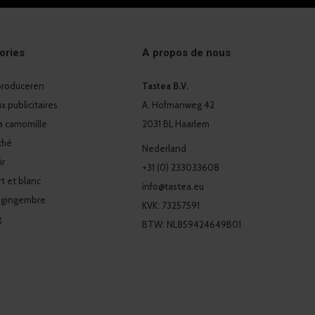
ories
A propos de nous
 produceren
Tastea B.V.
 publicitaires
A. Hofmanweg 42
a camomille
2031 BL Haarlem
thé
Nederland
ir
+31 (0) 233033608
t et blanc
info@tastea.eu
 gingembre
KVK: 73257591
g
BTW: NL859424649B01