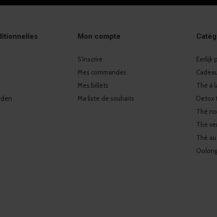
itionnelles
Mon compte
Catég
S'inscrire
Eerlijk
Mes commandes
Cadeaux
Mes billets
Thé à l
rden
Ma liste de souhaits
Detox 
Thé no
Thé ver
Thé au
Oolon