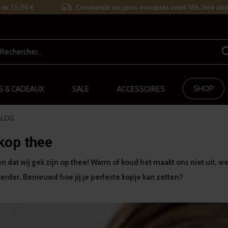
r de 35,00 €
Commandé les jours ouvrables avant 18h, livré de
SHOP
S & CADEAUX
SALE
ACCESSOIRES
BLOG
 kop thee
eggen dat wij gek zijn op thee! Warm of koud het maakt ons niet uit,
erder. Benieuwd hoe jij je perfecte kopje kan zetten?