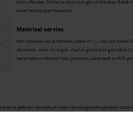
laten afkoelen. Dit kan je doen in je glas of theekan. Beki
moet hebben per theesoort.
Materiaal servies
Het materiaal van je theekan, beker of
glas
kan ook invloed
aluminium, zilver, tin, koper, staal of gietijzer te gebruike
van je lekkere theetje! Glas, porselein, aardewerk en RVS 
id die je gebruikt verschilt per thee. Het aangeraden gewicht staat a
l of een speciale theelepel. Voor een liter thee (dat perfect in onz