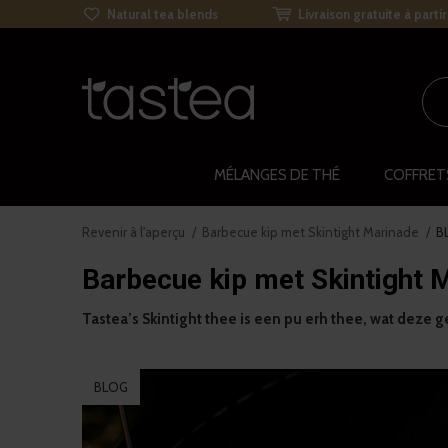
Natural tea blends
Livraison gratuite à parti
MÉLANGES DE THÉ
COFFRET
Revenir à l'aperçu
Barbecue kip met Skintight Marinade
B
Barbecue kip met Skintight 
Tastea’s Skintight thee is een pu erh thee, wat dez
BLOG