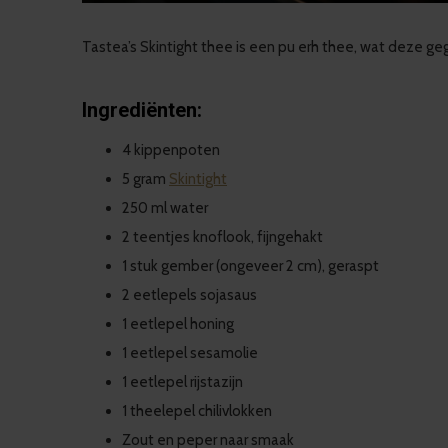
Tastea’s Skintight thee is een pu erh thee, wat deze 
Ingrediënten:
4 kippenpoten
5 gram
Skintight
250 ml water
2 teentjes knoflook, fijngehakt
1 stuk gember (ongeveer 2 cm), geraspt
2 eetlepels sojasaus
1 eetlepel honing
1 eetlepel sesamolie
1 eetlepel rijstazijn
1 theelepel chilivlokken
Zout en peper naar smaak