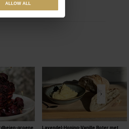
ALLOW ALL
rdbeien-groene
Lavendel-Honing-Vanille Boter met