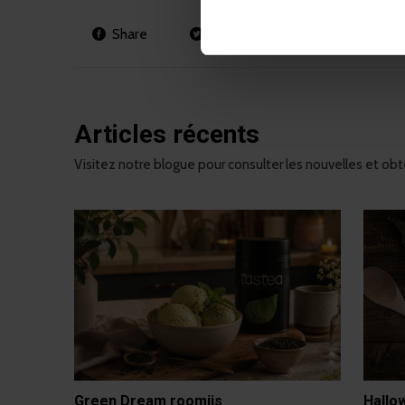
Share
Tweet
Pin it
Articles récents
Visitez notre blogue pour consulter les nouvelles et obte
Green Dream roomijs
Hallo