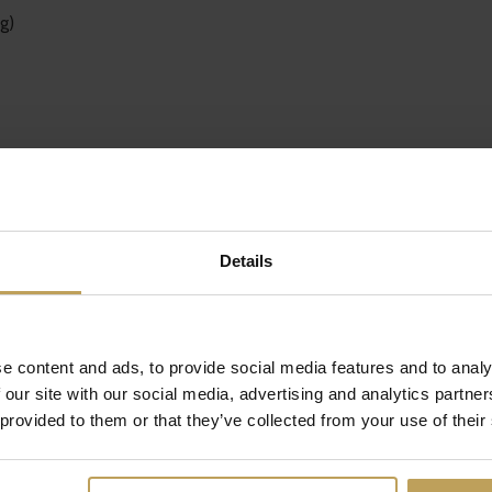
g)
h thee toe. Laat de thee 5-7 minuten trekken. Zeef de thee en laat
met knoflook, gember, sojasaus, honing, sesamolie, rijstazijn en ch
de marinade over de kip en zorg ervoor dat alle stukken goed bedekt z
Details
st marineren.
 grillen uit de koelkast zodat ze op kamertemperatuur kunnen kome
n leg de bouten op de hete grill. Grill de kippenbouten 5-7 minuten p
even marinade te bestrijken tijdens het grillen.
e content and ads, to provide social media features and to analy
ten rusten. Bestrooi eventueel met sesamzaadjes en verse koriander vo
 our site with our social media, advertising and analytics partn
 provided to them or that they’ve collected from your use of their