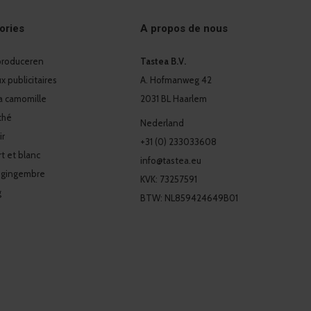
ories
A propos de nous
 produceren
Tastea B.V.
 publicitaires
A. Hofmanweg 42
a camomille
2031 BL Haarlem
thé
Nederland
ir
+31 (0) 233033608
t et blanc
info@tastea.eu
 gingembre
KVK: 73257591
g
BTW: NL859424649B01