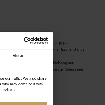
 afkoelen tot kamertemperatuur.
ilivlokken. Breng op smaak met zout en peper.
ijn. Sluit de zak of dek de schaal af en laat minstens 2
About
n. Verwarm de barbecue voor op middelhoog vuur.
er kant, of tot ze mooi bruin en gaar zijn. Gebruik een
se our traffic. We also share
ordat je serveert.
ers who may combine it with
 services.