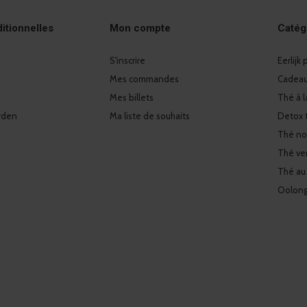
itionnelles
Mon compte
Catég
S'inscrire
Eerlijk
Mes commandes
Cadeaux
Mes billets
Thé à l
rden
Ma liste de souhaits
Detox 
Thé no
Thé ver
Thé au
Oolon