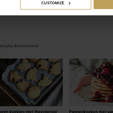
CUSTOMIZE
nir plus d'informations!
ween koekjes met theeglazuur
Pannenkoeken met aa