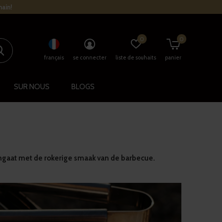
main!
0
0
français
se connecter
liste de souhaits
panier
SUR NOUS
BLOGS
engaat met de rokerige smaak van de barbecue.