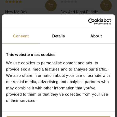
New Me Box
Day And Night Bundle
Détox, skintight et une tasse de
Fournit de l'énergie pour la
thé
journée et de la détente pour
la nu
€54,95
€39,95
Consent
Details
About
This website uses cookies
We use cookies to personalise content and ads, to
provide social media features and to analyse our traffic.
We also share information about your use of our site with
our social media, advertising and analytics partners who
may combine it with other information that you’ve
provided to them or that they’ve collected from your use
of their services.
The Best Sleep Tea
Bundle