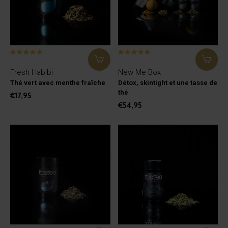
Fresh Habibi
New Me Box
Thé vert avec menthe fraîche
Détox, skintight et une tasse de
thé
€17,95
€54,95