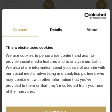
Detox Morning
Bloat Away...
Le thé vert pour un style de vie
Thé d'ortie qui favorise la
sain
dérive d'humidité
€17,95
€17,95
Consent
Details
About
This website uses cookies
We use cookies to personalise content and ads, to
provide social media features and to analyse our traffic.
We also share information about your use of our site with
our social media, advertising and analytics partners who
may combine it with other information that you’ve
provided to them or that they’ve collected from your use
of their services.
14 Day Feel Good Box
14 Day Feel Good
Bundle
Une cure de thé de 14 jours
Une cure de thé de 14 jours
€39,95