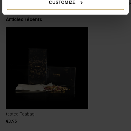
CUSTOMIZE
Tasse à thé pratique à emporter
Thé noir et vert aux
€19,95
€17,95
Articles récents
tastea Teabag
€3,95