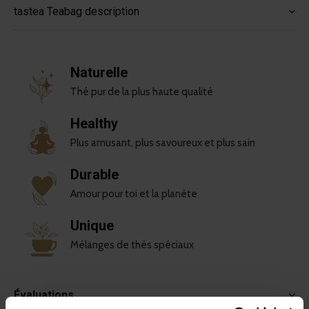
tastea Teabag description
Naturelle
Thé pur de la plus haute qualité
Healthy
Plus amusant, plus savoureux et plus sain
Durable
Amour pour toi et la planète
Unique
Mélanges de thés spéciaux
Évaluations