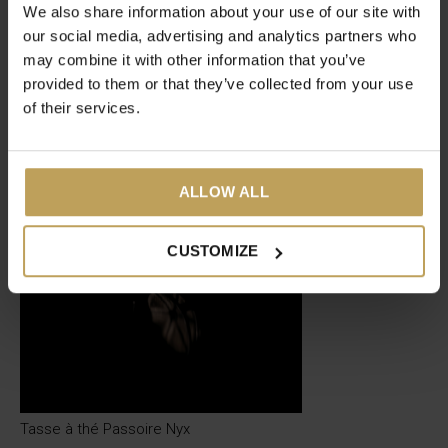
Évaluations
We also share information about your use of our site with
0
our social media, advertising and analytics partners who
/ 5
may combine it with other information that you’ve
provided to them or that they’ve collected from your use
Articles récents
of their services.
ALLOW ALL
CUSTOMIZE
Tasse à thé Passoire Nyx