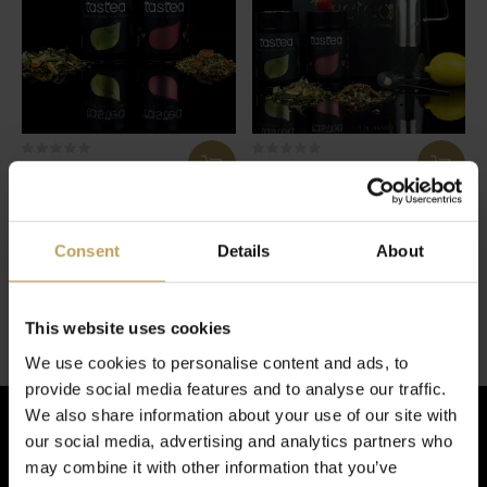
Happiness Bundle
Happiness Box
Thé au citron et à la fraise qui
Thé au citron et à la fraise qui
rend tout le monde heureux
rend tout le monde heureux
Consent
Details
About
€22,95
€49,95
Vu 2 de 2 produits
This website uses cookies
We use cookies to personalise content and ads, to
provide social media features and to analyse our traffic.
We also share information about your use of our site with
our social media, advertising and analytics partners who
may combine it with other information that you’ve
Inscrivez-vous à notre newsletter