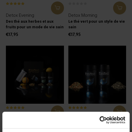
Detox Evening
Detox Morning
Des thé aux herbes et aux
Le thé vert pour un style de vie
fruits pour un mode de vie sain
sain
€17,95
€17,95
New Me Box
tastea 30 Day Detox
Détox, skintight et une tasse de
Cure de désintoxication de 30
thé
jours