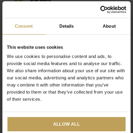
Amour pour toi et la planète
Unique
Consent
Details
About
Mélanges de thés spéciaux
This website uses cookies
Suivez-nous sur Instagram
@tastea.eu
We use cookies to personalise content and ads, to
provide social media features and to analyse our traffic.
Use #teamtastea and maybe you’ll get featured on our
We also share information about your use of our site with
Instagram page!
our social media, advertising and analytics partners who
may combine it with other information that you’ve
provided to them or that they’ve collected from your use
of their services.
Seen at
ALLOW ALL