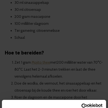
30 ml sinaasappelsap
30 ml citroensap
200 gram mascarpone
100 milliliter slagroom
Ter garnering: citroenmelisse
Schaal
Hoe te bereiden?
Zet
1 gram
Mojito
thee
met
200 milliliter water
van 70°C-
80°C
. Laat het
2-3
minuten trekken en laat de thee
vervolgens helemaal afkoelen.
Doe de wodka, de vermout, het sinaasappelsap en het
citroensap bij de koude thee en roer het door elkaar.
Roer de slagroom en de mascarpone door het
theemengsel. Zet de crème au
thé
minimaal
een uurtje