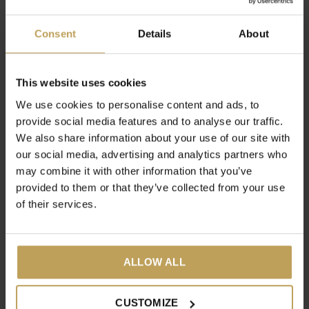
opstijven
in de
koelkast
en verdeel ‘m daarna over twee
schaaltjes.
Doe er wat citroenmelisse op en geniet
Consent
Details
About
heerlijk met z’n tweetjes!
This website uses cookies
Deel jullie leuke foto's van dit recept met ons en maybe you'll
We use cookies to personalise content and ads, to
get featured op onze socials!
provide social media features and to analyse our traffic.
We also share information about your use of our site with
our social media, advertising and analytics partners who
may combine it with other information that you’ve
provided to them or that they’ve collected from your use
of their services.
Share
Tweet
Pin it
ALLOW ALL
CUSTOMIZE