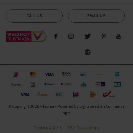
CALL US
EMAIL US
© Copyright
2026
- tastea - Powered by Lightspeed & eCommerce
PRO
Tastea
4.9
/
5
-
1332
Évaluations