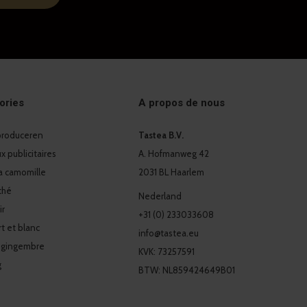
ories
A propos de nous
 produceren
Tastea B.V.
 publicitaires
A. Hofmanweg 42
a camomille
2031 BL Haarlem
thé
Nederland
ir
+31 (0) 233033608
t et blanc
info@tastea.eu
 gingembre
KVK: 73257591
g
BTW: NL859424649B01