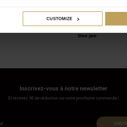
CUSTOMIZE
ween koekjes met theeglazuur
Pannenkoeken met aa
thee jam
Inscrivez-vous à notre newsletter
Et recevez 5€ de réduction sur votre prochaine commande !
S'ABO