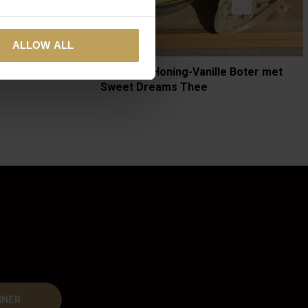
ALLOW ALL
rdbeien-groene
Lavendel-Honing-Vanille Boter met
Sweet Dreams Thee
NNER