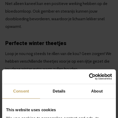
Niet alleen kaneel kan een positieve werking hebben op de
bloedsomloop. Ook gember en steranijs kunnen jouw
doorbloeding bevorderen, waardoor je lichaam lekker snel
opwarmt.
Perfecte winter theetjes
Loop je nou nog steeds te rillen van de kou? Geen zorgen! We
hebben verschillende theetjes voor je op een rijtje gezet die
jou deze winter extra warm zullen houden.
Heel toevallig hebben wij een thee waarin alle
Consent
Details
About
bovengenoemde kruiden inzitten. Dus wil jij er zeker van zijn
dat jouw hele lichaam straks heerlijk warm wordt? Kies voor de
Chai Of The Tiger
!
This website uses cookies