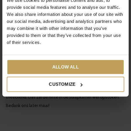
We use cookies to personalise content and ads, to
De naam van deze thee zegt al genoeg, de
Frozy Cozy
. Een
provide social media features and to analyse our traffic.
heerlijke zwarte thee met sinaasappelschil en kruidnagel.
We also share information about your use of our site with
our social media, advertising and analytics partners who
Alleen nog een koekje erbij!
may combine it with other information that you’ve
provided to them or that they’ve collected from your use
Opwarmen zonder cafeïne? Dat kan met de
Ohmmm…
Dit is
of their services.
onze Yoga thee, maar door de verschillende kruiden,
waaronder kaneel en gember, zal deze thee je interne haartje
lekker aanzetten.
ALLOW ALL
Maaruhh… opwarmen kan natuurlijk ook in bed, lekker tegen je
CUSTOMIZE
lover aan. Klein tipje van ons: de
Make Your Bedrock
theeblend. Dat zal de hitte in de slaapkamer wel opstoken.
Bedank ons later maar!