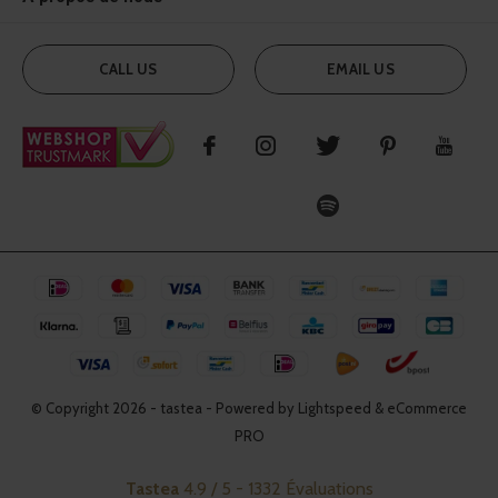
CALL US
EMAIL US
© Copyright
2026
- tastea - Powered by Lightspeed & eCommerce
PRO
Tastea
4.9
/
5
-
1332
Évaluations