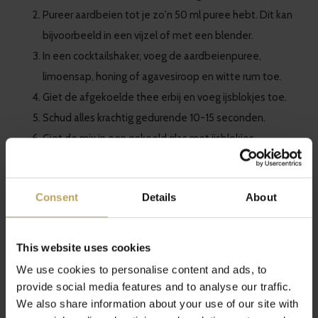
Pureer aardbeien tot je zo'n 50 ml puree hebt. Dit kan
bijvoorbeeld in een vijzel of met een blender.
In een cocktailshaker, voeg de aardbeienpuree,
limoensap, honing of agavesiroop en witte rum toe.
Giet de afgekoelde thee erbij en voeg ijsblokjes toe.
Schud alles krachtig gedurende 10-15 seconden.
Giet de mix in een gekoeld glas met ijsblokjes.
Garneer met schijfjes aardbei.
Consent
Details
About
This website uses cookies
Share
Tweet
Pin it
We use cookies to personalise content and ads, to
provide social media features and to analyse our traffic.
We also share information about your use of our site with