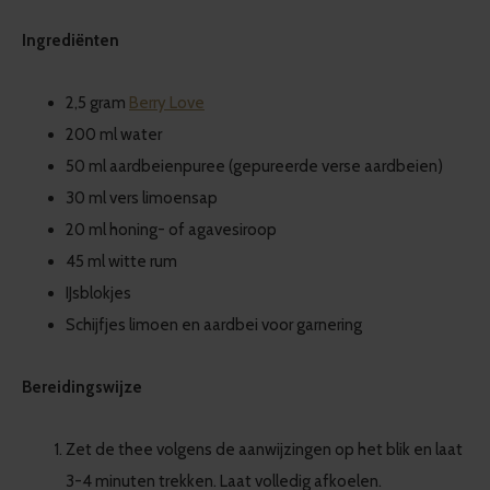
Ingrediënten
2,5 gram
Berry Love
200 ml water
50 ml aardbeienpuree (gepureerde verse aardbeien)
30 ml vers limoensap
20 ml honing- of agavesiroop
45 ml witte rum
IJsblokjes
Schijfjes limoen en aardbei voor garnering
Bereidingswijze
Zet de thee volgens de aanwijzingen op het blik en laat
3-4 minuten trekken. Laat volledig afkoelen.