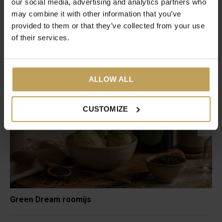
our social media, advertising and analytics partners who
Articles récents
may combine it with other information that you’ve
Visitez notre blogue pour consulter les nouvelles et obtenir
provided to them or that they’ve collected from your use
plus d'informations!
of their services.
ALLOW ALL
CUSTOMIZE
Green Dream roomijs