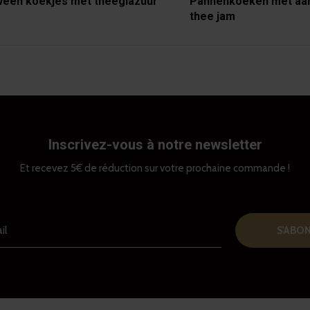
ween koekjes met theeglazuur
Pannenkoeken met aa
thee jam
Inscrivez-vous à notre newsletter
Et recevez 5€ de réduction sur votre prochaine commande !
S'ABO