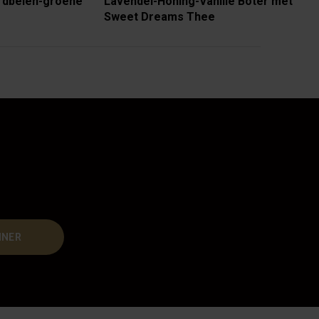
rdbeien-groene
Lavendel-Honing-Vanille Boter met
Sweet Dreams Thee
NNER