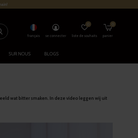
main!
0
0
français
se connecter
liste de souhaits
panier
SUR NOUS
BLOGS
eld wat bitter smaken. In deze video leggen wij uit