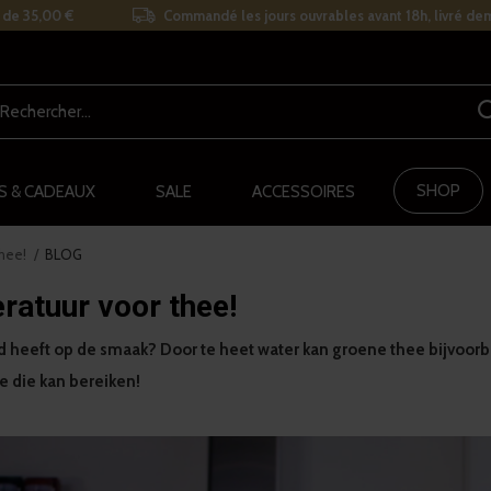
r de 35,00 €
Commandé les jours ouvrables avant 18h, livré de
SHOP
S & CADEAUX
SALE
ACCESSOIRES
hee!
BLOG
ratuur voor thee!
d heeft op de smaak? Door te heet water kan groene thee bijvoorbe
e die kan bereiken!