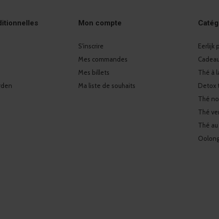
itionnelles
Mon compte
Catég
S'inscrire
Eerlijk
Mes commandes
Cadeaux
Mes billets
Thé à l
rden
Ma liste de souhaits
Detox 
Thé no
Thé ver
Thé au
Oolon