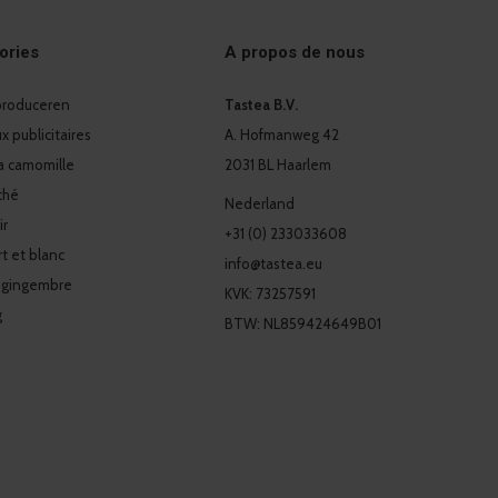
ories
A propos de nous
 produceren
Tastea B.V.
 publicitaires
A. Hofmanweg 42
a camomille
2031 BL Haarlem
thé
Nederland
ir
+31 (0) 233033608
t et blanc
info@tastea.eu
 gingembre
KVK: 73257591
g
BTW: NL859424649B01